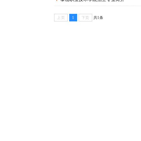
上页
1
下页
共1条