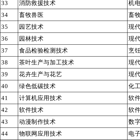
33
消防救援技术
机
34
畜牧兽医
畜
35
园艺技术
现
36
园林技术
现
37
食品检验检测技术
烹
38
茶叶生产与加工技术
现
39
花卉生产与花艺
现
40
绿色低碳技术
化
41
计算机应用技术
软
42
软件技术
软
43
动漫制作技术
数
44
物联网应用技术
电