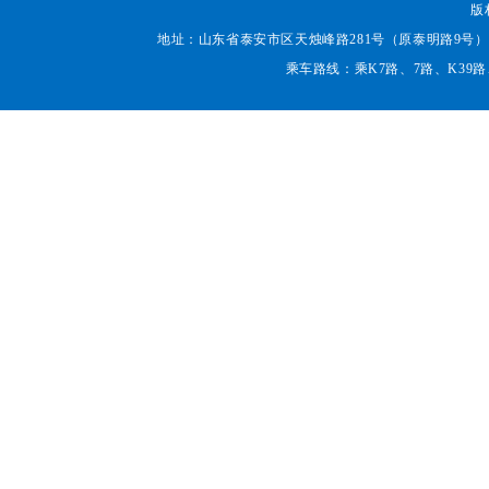
版
地址：山东省泰安市区天烛峰路281号（原泰明路9号） 邮编：271000
乘车路线：乘K7路、7路、K39