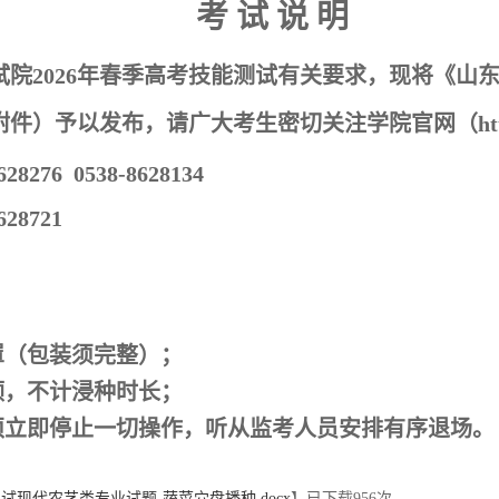
考
试
说
明
试院
2026
年春季高考技能测试有关要求，现将《山
附件）予以发布，请广大考生密切关注学院官网（
ht
628276 0538-8628134
628721
；
罩（包装须完整）；
领，不计浸种时长；
须立即停止一切操作，听从监考人员安排有序退场。
试现代农艺类专业试题-蔬菜穴盘播种.docx
】已下载
956
次