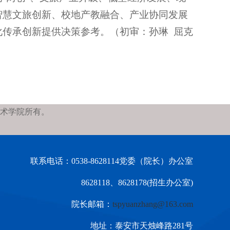
智慧文旅创新、校地产教融合、产业协同发展
传承创新提供决策参考。（初审：孙琳 屈克
术学院所有。
联系电话：0538-8628114党委（院长）办公室
8628118、8628178(招生办公室)
院长邮箱：
tspyuanzhang@163.com
地址：泰安市天烛峰路281号