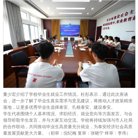
董少宏介绍了学校毕业生就业工作情况。杜彤表示，通过此次座谈
会，进一步了解了毕业生真实需求与意见建议，将推动人才政策精准
落地，让更多优秀毕业生选择泰安、扎根泰安、建设泰安。
学生代表围绕个人基本情况、求职经历、就业意向等方面发言。与会
领导听取学生发言，并与大家互动交流。学校将持续加强与市人社局
的合作联动，共同推动毕业生高质量充分就业，为泰安经济社会高质
量发展贡献更大力量。（初审：倪纪梅 复审：张晓宁 终审：李伟）